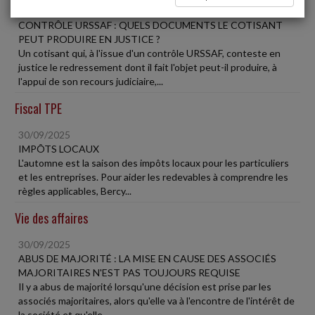
30/09/2025
CONTRÔLE URSSAF : QUELS DOCUMENTS LE COTISANT
PEUT PRODUIRE EN JUSTICE ?
Un cotisant qui, à l'issue d'un contrôle URSSAF, conteste en
justice le redressement dont il fait l'objet peut-il produire, à
l'appui de son recours judiciaire,...
Fiscal TPE
30/09/2025
IMPÔTS LOCAUX
L'automne est la saison des impôts locaux pour les particuliers
et les entreprises. Pour aider les redevables à comprendre les
règles applicables, Bercy...
Vie des affaires
30/09/2025
ABUS DE MAJORITÉ : LA MISE EN CAUSE DES ASSOCIÉS
MAJORITAIRES N'EST PAS TOUJOURS REQUISE
Il y a abus de majorité lorsqu'une décision est prise par les
associés majoritaires, alors qu'elle va à l'encontre de l'intérêt de
la société et qu'elle...