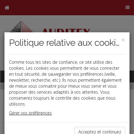
×
Politique relative aux cookies
Comme tous les sites de confiance, ce site utilise des
j
b
cookies. Les cookies vous permettent de vous connecter
en tout sécurité, de sauvegarder vos préférences (veille,
Base documentaire
newsletter, recherche, etc.). Ils nous permettent également
de mieux vous connaitre pour mieux vous servir et vous
proposer des services adaptés à vos attentes. Vous
conserverez toujours le contrôle des cookies que nous
Mentions légales
utilisons.
Gérer vos préférences
Éditeur :
AUDITEX
Adresse : 230 avenue du Prado Marseille 13008
Acceptez et continuez
Téléphone : 04 91 54 91 22