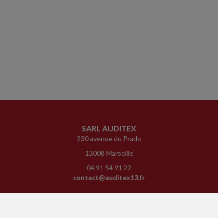
SARL AUDITEX
230 avenue du Prado
13008 Marseille
04 91 54 91 22
contact@auditex13.fr
ACCUEIL