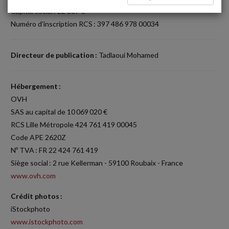
Capital social : 22 867 €
Numéro d'inscription RCS : 397 486 978 00034
Directeur de publication :
Tadlaoui Mohamed
Hébergement :
OVH
SAS au capital de 10 069 020 €
RCS Lille Métropole 424 761 419 00045
Code APE 2620Z
Nº TVA : FR 22 424 761 419
Siège social : 2 rue Kellerman - 59100 Roubaix - France
www.ovh.com
Crédit photos :
iStockphoto
www.istockphoto.com