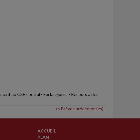
ment au CSE central - Forfait-jours - Recours à des
<< Brèves précédent(es)
ACCUEIL
PLAN