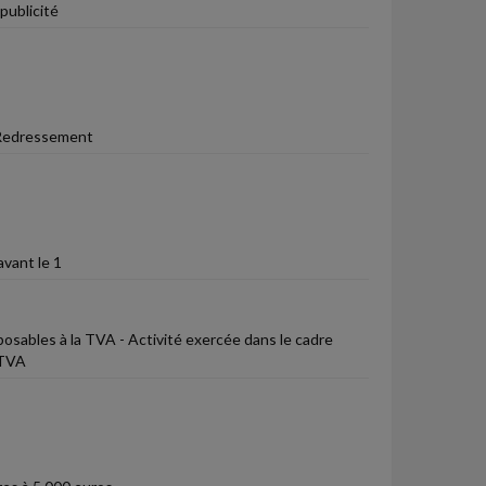
publicité
 Redressement
avant le 1
mposables à la TVA - Activité exercée dans le cadre
 TVA