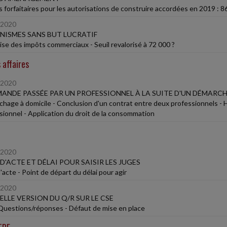
s forfaitaires pour les autorisations de construire accordées en 2019 : 8
/2020
ISMES SANS BUT LUCRATIF
ise des impôts commerciaux - Seuil revalorisé à 72 000 ?
 affaires
/2020
NDE PASSÉE PAR UN PROFESSIONNEL À LA SUITE D'UN DÉMARC
hage à domicile - Conclusion d'un contrat entre deux professionnels - Ho
sionnel - Application du droit de la consommation
/2020
 D'ACTE ET DÉLAI POUR SAISIR LES JUGES
'acte - Point de départ du délai pour agir
/2020
LLE VERSION DU Q/R SUR LE CSE
Questions/réponses - Défaut de mise en place