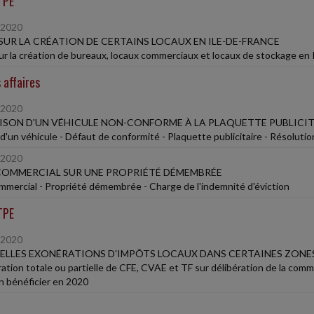
TPE
/2020
SUR LA CRÉATION DE CERTAINS LOCAUX EN ILE-DE-FRANCE
ur la création de bureaux, locaux commerciaux et locaux de stockage en I
 affaires
/2020
ISON D'UN VÉHICULE NON-CONFORME À LA PLAQUETTE PUBLICIT
d'un véhicule - Défaut de conformité - Plaquette publicitaire - Résolutio
/2020
COMMERCIAL SUR UNE PROPRIÉTÉ DÉMEMBRÉE
ommercial - Propriété démembrée - Charge de l'indemnité d'éviction
TPE
/2020
LLES EXONÉRATIONS D'IMPÔTS LOCAUX DANS CERTAINES ZONE
ation totale ou partielle de CFE, CVAE et TF sur délibération de la comm
n bénéficier en 2020