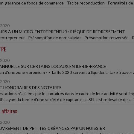
on-gérance de fonds de commerce - Tacite reconduction - Formalités de 
/2020
RS À UN MICRO-ENTREPRENEUR : RISQUE DE REDRESSEMENT
entrepreneur - Présomption de non-salariat - Présomption renversée -
TPE
/2020
ANNUELLE SUR CERTAINS LOCAUX EN ILE-DE-FRANCE
n d'une zone « premium » - Tarifs 2020 servant à liquider la taxe à payer 
/2020
T HONORAIRES DES NOTAIRES
estations réalisées par les notaires dans le cadre de leur activité sont i
SEL ayant la forme d'une société de capitaux : la SEL est redevable de la
 affaires
/2020
VREMENT DE PETITES CRÉANCES PAR UN HUISSIER