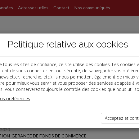
onnées
Adresses utiles
Contact
Nos communiqués
Politique relative aux cookies
ous les sites de confiance, ce site utilise des cookies. Les cookies 
tent de vous connecter en tout sécurité, de sauvegarder vos préfére
s
, newsletter, recherche, etc.). Ils nous permettent également de mieux 
tre pour mieux vous servir et vous proposer des services adaptés à v
s. Vous conserverez toujours le contrôle des cookies que nous utiliso
 des dernières dépêches
vos préférences
 affaires
Acceptez et cont
/2020
TION-GÉRANCE DE FONDS DE COMMERCE