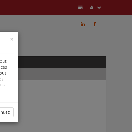
j
b
×
vous
nces
vous
os
ns.
inuez