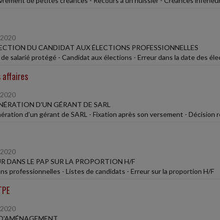
rement de petites créances - Recours à un huissier - Créances inférieu
/2020
CTION DU CANDIDAT AUX ÉLECTIONS PROFESSIONNELLES
 de salarié protégé - Candidat aux élections - Erreur dans la date des éle
 affaires
/2020
ÉRATION D'UN GÉRANT DE SARL
ration d'un gérant de SARL - Fixation après son versement - Décision r
/2020
R DANS LE PAP SUR LA PROPORTION H/F
ns professionnelles - Listes de candidats - Erreur sur la proportion H/F
TPE
/2020
 D'AMÉNAGEMENT