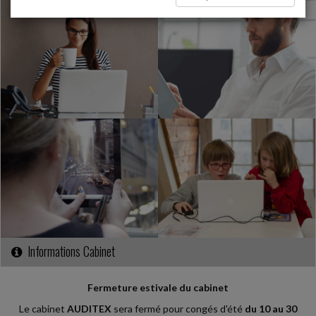
Informations Cabinet
Fermeture estivale du cabinet
Le cabinet
AUDITEX
sera fermé pour congés d'été
du 10 au 30