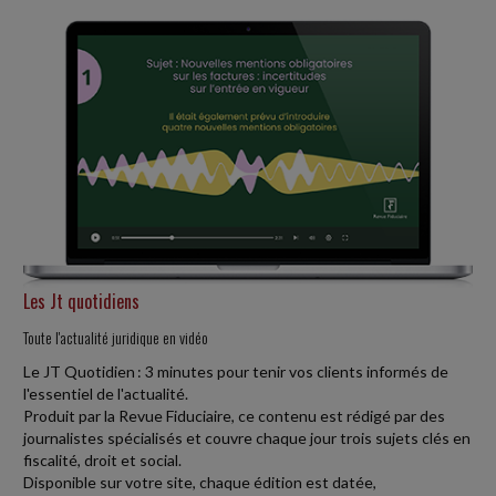
peut obtenir...
Social
-
21/07/2026
LE TAUX DE LA COTISATION « AGS » MAINTENU À 0,25 % AU 1
L'Association pour la gestion du régime de garantie des créances
des salaires (AGS) assure aux salariés dont l'employeur est placé en
redressement ou en...
Social
-
31/07/2026
SYSTÈME D'ENREGISTREMENT AUTOMATIQUE DU TEMPS DE
Les Jt quotidiens
TRAVAIL
Quand l'employeur fait le choix de décompter les heures de travail
Toute l'actualité juridique en vidéo
accomplies par chaque salarié avec un système d'enregistrement
Le JT Quotidien : 3 minutes pour tenir vos clients informés de
automatique, celui-ci...
l'essentiel de l'actualité.
Produit par la Revue Fiduciaire, ce contenu est rédigé par des
journalistes spécialisés et couvre chaque jour trois sujets clés en
fiscalité, droit et social.
Disponible sur votre site, chaque édition est datée,