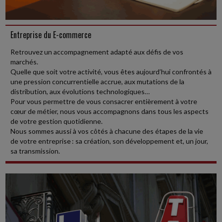
Une SCI exploitant des logements meublés dans une station de ski
accepte de réduire le montant des loyers dus par son locataire au
moyen d'un avenant au...
Entreprise du E-commerce
Retrouvez un accompagnement adapté aux défis de vos
Social
-
23/07/2026
marchés.
Quelle que soit votre activité, vous êtes aujourd’hui confrontés à
CLAUSE DE NON-CONCURRENCE : MÊME PENDANT LA CRISE
SANITAIRE DU COVID-19, L'EMPLOYEUR DEVAIT Y RENONCER
une pression concurrentielle accrue, aux mutations de la
DANS LE DÉLAI PRÉVU
distribution, aux évolutions technologiques…
Pour vous permettre de vous consacrer entièrement à votre
Pour se dispenser de l'obligation de verser une contrepartie
cœur de métier, nous vous accompagnons dans tous les aspects
financière au salarié, l'employeur peut renoncer à une clause de non-
de votre gestion quotidienne.
concurrence prévue au...
Nous sommes aussi à vos côtés à chacune des étapes de la vie
de votre entreprise : sa création, son développement et, un jour,
Vie des affaires
-
23/07/2026
sa transmission.
PROCÉDURES DE L'INPI : CE QUI CHANGE DEPUIS LE 2 JUILLET
2026
Un décret du 30 juin 2026 harmonise, simplifie et modernise les
procédures de l'institut national de la propriété industrielle (INPI).
En voici les principales...