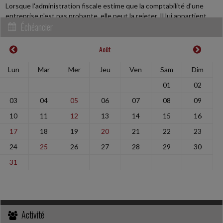
Lorsque l'administration fiscale estime que la comptabilité d'une
entreprise n'est pas probante, elle peut la rejeter. Il lui appartient
Échéancier
alors de reconstituer...
Août
Social
-
30/07/2026
UN SALARIÉ PEUT ÊTRE VICTIME DE HARCÈLEMENT SANS
Lun
Mar
Mer
Jeu
Ven
Sam
Dim
ÊTRE DIRECTEMENT VISÉ
01
02
En lutte avec le directeur général de la société, à qui elle reprochait
des « pratiques managériales toxiques » à l'égard des salariées du
03
04
05
06
07
08
09
service du personnel,...
10
11
12
13
14
15
16
17
18
19
20
21
22
23
Vie des affaires
-
30/07/2026
24
25
26
27
28
29
30
LE CRÉANCIER D'UN ASSOCIÉ NE PEUT PAS DEMANDER LA
DISSOLUTION D'UNE SOCIÉTÉ POUR JUSTES MOTIFS
31
Dans une affaire récente, le créancier d'un associé de société civile
immobilière (SCI) bénéficie, en garantie de sa créance, d'un
nantissement des parts...
Activité
Vie des affaires
-
29/07/2026