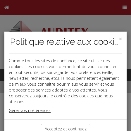
×
Politique relative aux cookies
Comme tous les sites de confiance, ce site utilise des
j
b
cookies. Les cookies vous permettent de vous connecter
en tout sécurité, de sauvegarder vos préférences (veille,
Base documentaire
newsletter, recherche, etc.). Ils nous permettent également
de mieux vous connaitre pour mieux vous servir et vous
Contact
proposer des services adaptés à vos attentes. Vous
conserverez toujours le contrôle des cookies que nous
utilisons.
Si vous souhaitez des renseignements sur nos prestations,
veuillez nous contacter via ce formulaire
Gérer vos préférences
Objet *:
Acceptez et continuez