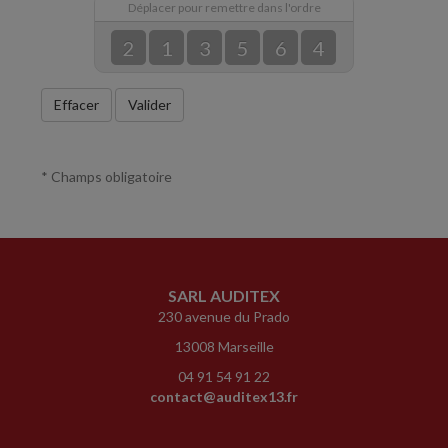
Déplacer pour remettre dans l'ordre
2
1
3
5
6
4
Effacer
Valider
* Champs obligatoire
SARL AUDITEX
230 avenue du Prado
13008 Marseille
04 91 54 91 22
contact@auditex13.fr