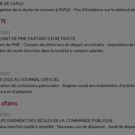
E DE L'APLD
gation de la durée de recours à l'APLD - Pas d'incidence sur le plafond de
TPE
/2020
EANT DE PME PARTANT EN RETRAITE
nt de PME - Cession de titres lors du départ en retraite - Imposition de 
ion de toute fonction dans la société y compris salariée
/2020
SS 2021 AU JOURNAL OFFICIEL
ation de cotisations patronales - Régime social des indemnités d'activit
nce et d'adoption
 affaires
/2020
PLISSEMENT DES RÈGLES DE LA COMMANDE PUBLIQUE
aux marchés publics simplifié - Nouveau cas de dispense - Seuil de disp