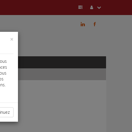
j
b
×
vous
nces
vous
os
ns.
inuez