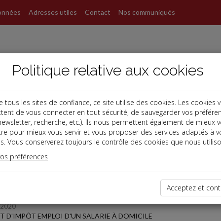
onnées
Adresses utiles
Contact
Nos communiqués
Politique relative aux cookies
ous les sites de confiance, ce site utilise des cookies. Les cookies 
tent de vous connecter en tout sécurité, de sauvegarder vos préfére
s
, newsletter, recherche, etc.). Ils nous permettent également de mieux 
tre pour mieux vous servir et vous proposer des services adaptés à v
s. Vous conserverez toujours le contrôle des cookies que nous utiliso
 des dernières dépêches
vos préférences
TPE
Acceptez et cont
/2020
T D'IMPÔT EMPLOI D'UN SALARIE À DOMICILE