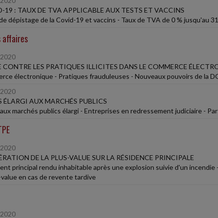
/2020
-19 : TAUX DE TVA APPLICABLE AUX TESTS ET VACCINS
de dépistage de la Covid-19 et vaccins - Taux de TVA de 0 % jusqu'au 
 affaires
/2020
 CONTRE LES PRATIQUES ILLICITES DANS LE COMMERCE ÉLECTR
ce électronique - Pratiques frauduleuses - Nouveaux pouvoirs de la
/2020
 ÉLARGI AUX MARCHÉS PUBLICS
aux marchés publics élargi - Entreprises en redressement judiciaire - 
TPE
/2020
RATION DE LA PLUS-VALUE SUR LA RÉSIDENCE PRINCIPALE
nt principal rendu inhabitable après une explosion suivie d'un incendie 
s-value en cas de revente tardive
/2020