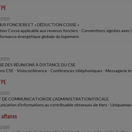
TPE
/2020
US FONCIERS ET « DÉDUCTION COSSE »
ion Cosse applicable aux revenus fonciers - Conventions signées avec l'
formance énergétique globale du logement
/2020
SE DES RÉUNIONS À DISTANCE DU CSE
ns CSE - Visioconférence - Conférences téléphoniques - Messagerie i
TPE
/2020
 DE COMMUNICATION DE L'ADMINISTRATION FISCALE
ication d'informations au contribuable obtenues de tiers - Uniquemen
 affaires
/2020