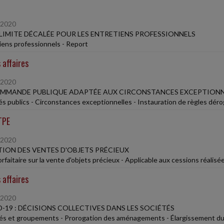
/2020
LIMITE DÉCALÉE POUR LES ENTRETIENS PROFESSIONNELS
iens professionnels - Report
 affaires
/2020
OMMANDE PUBLIQUE ADAPTÉE AUX CIRCONSTANCES EXCEPTIONN
s publics - Circonstances exceptionnelles - Instauration de règles déro
TPE
/2020
ION DES VENTES D'OBJETS PRÉCIEUX
orfaitaire sur la vente d'objets précieux - Applicable aux cessions réal
 affaires
/2020
-19 : DÉCISIONS COLLECTIVES DANS LES SOCIÉTÉS
és et groupements - Prorogation des aménagements - Élargissement du r