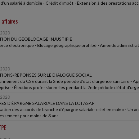
d'un salarié à domicile - Crédit d'impôt - Extension à des prestations ac
 affaires
/2020
ION DU GÉOBLOCAGE INJUSTIFIÉ
ce électronique - Blocage géographique prohibé - Amende administrat
/2020
IONS/RÉPONSES SUR LE DIALOGUE SOCIAL
onnement du CSE durant la 2nde période d'état d'urgence sanitaire - Ap
eprise - Élections professionnelles pendant la 2nde période d'état d'urge
/2020
ES D'ÉPARGNE SALARIALE DANS LA LOI ASAP
sation des accords de branche d'épargne salariale « clef en main » - Un a
ressement pour moins de 3 ans
TPE