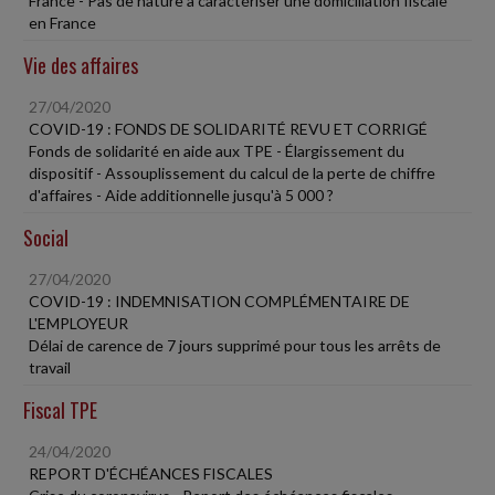
France - Pas de nature à caractériser une domiciliation fiscale
en France
Vie des affaires
27/04/2020
COVID-19 : FONDS DE SOLIDARITÉ REVU ET CORRIGÉ
Fonds de solidarité en aide aux TPE - Élargissement du
dispositif - Assouplissement du calcul de la perte de chiffre
d'affaires - Aide additionnelle jusqu'à 5 000 ?
Social
27/04/2020
COVID-19 : INDEMNISATION COMPLÉMENTAIRE DE
L'EMPLOYEUR
Délai de carence de 7 jours supprimé pour tous les arrêts de
travail
Fiscal TPE
24/04/2020
REPORT D'ÉCHÉANCES FISCALES