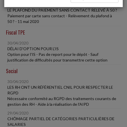
30/04/2020
LE PLAFOND DU PAIEMENT SANS CONTACT RELEVÉ À 50 ?
Paiement par carte sans contact - Relèvement du plafond à
50 ? - 11 mai 2020
Fiscal TPE
30/04/2020
DÉLAI D'OPTION POUR L'IS
Option pour l'IS - Pas de report pour le dépôt - Sauf
justification de difficultés pour transmettre cette option
Social
30/04/2020
LES RH ONT UN RÉFÉRENTIEL CNIL POUR RESPECTER LE
RGPD
Nécessaire conformité au RGPD des traitements courants de
gestion des RH - Aide à la réalisation de l'AIPD
29/04/2020
CHÔMAGE PARTIEL DE CATÉGORIES PARTICULIÈRES DE
SALARIES