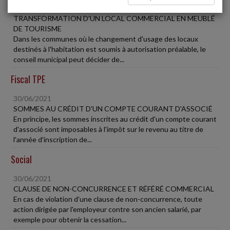
30/06/2021
TRANSFORMATION D'UN LOCAL COMMERCIAL EN MEUBLÉ
DE TOURISME
Dans les communes où le changement d'usage des locaux
destinés à l'habitation est soumis à autorisation préalable, le
conseil municipal peut décider de...
Fiscal TPE
30/06/2021
SOMMES AU CRÉDIT D'UN COMPTE COURANT D'ASSOCIÉ
En principe, les sommes inscrites au crédit d'un compte courant
d'associé sont imposables à l'impôt sur le revenu au titre de
l'année d'inscription de...
Social
30/06/2021
CLAUSE DE NON-CONCURRENCE ET RÉFÉRÉ COMMERCIAL
En cas de violation d'une clause de non-concurrence, toute
action dirigée par l'employeur contre son ancien salarié, par
exemple pour obtenir la cessation...