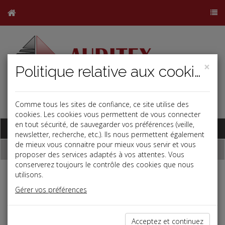
×
Politique relative aux cookies
Comme tous les sites de confiance, ce site utilise des
j
b
cookies. Les cookies vous permettent de vous connecter
en tout sécurité, de sauvegarder vos préférences (veille,
Base documentaire
newsletter, recherche, etc.). Ils nous permettent également
de mieux vous connaitre pour mieux vous servir et vous
Outils de calcul
proposer des services adaptés à vos attentes. Vous
conserverez toujours le contrôle des cookies que nous
utilisons.
Outils de calcul :
Gérer vos préférences
Les outils de calcul proposés ci-contre vous permettent
d'estimer rapidement :
Acceptez et continuez