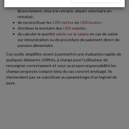
le montant de certaines
indemnités légales de rupture
(licenciement, mise à la retraite, départ volontaire en
retraite) ;
de reconstituer les
IJSS nettes
en
IJSS brutes
;
d'estimer le montant des
IJSS maladie
;
de calculer la quotité
saisie sur le salaire
en cas de saisie
sur rémunération ou de procédure de paiement direct de
pension alimentaire.
Ces outils simplifiés visent à permettre une évaluation rapide de
quelques éléments chiffrés, à charge pour l'utilisateur de
renseigner correctement et sous sa propre responsabilité les
champs proposés compte tenu du cas concret envisagé. Ils
n'entendent pas se substituer au paramétrage d'un logiciel de
paye.