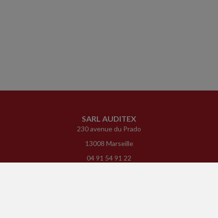
SARL AUDITEX
230 avenue du Prado
13008 Marseille
04 91 54 91 22
contact@auditex13.fr
ACCUEIL
PLAN